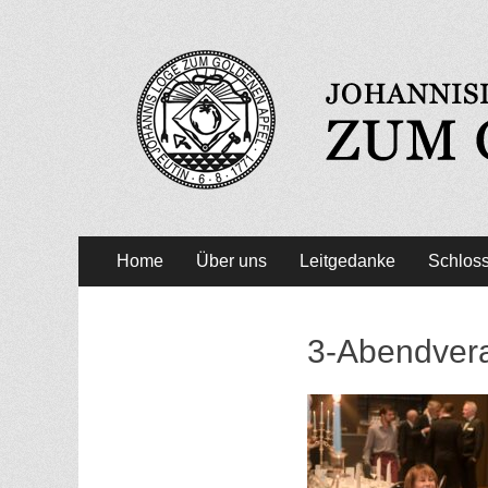
Zum Goldenen Apfe
Primäres
Zum
Home
Über uns
Leitgedanke
Schloss
Inhalt
Menü
springen
3-Abendver