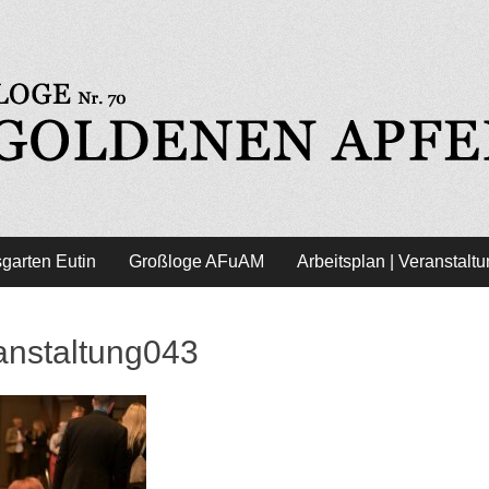
l - Freimaurer Eutin
garten Eutin
Großloge AFuAM
Arbeitsplan | Veranstalt
anstaltung043