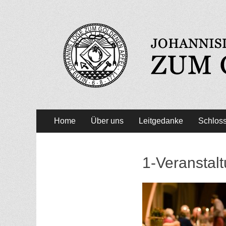
Zum Goldenen Apfe
Primäres
Zum
Home
Über uns
Leitgedanke
Schloss
Inhalt
Menü
springen
1-Veranstal