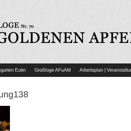
l - Freimaurer Eutin
garten Eutin
Großloge AFuAM
Arbeitsplan | Veranstalt
tung138