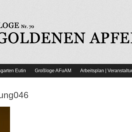
l - Freimaurer Eutin
garten Eutin
Großloge AFuAM
Arbeitsplan | Veranstalt
tung046