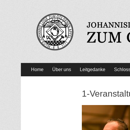
Zum Goldenen Apfe
Primäres
Zum
Home
Über uns
Leitgedanke
Schloss
Inhalt
Menü
springen
1-Veranstal